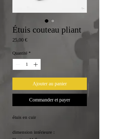
Étuis couteau pliant
Prix
25,00 €
Quantité
*
Ajouter au panier
Commander et payer
étuis en cuir
dimension intérieure :