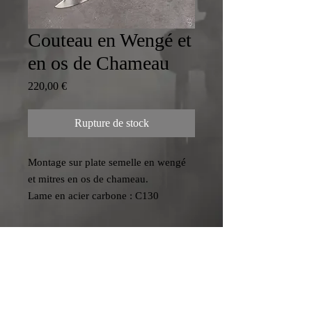
Couteau en Wengé et
en os de Chameau
Prix
220,00 €
Rupture de stock
Montage sur plate semelle en wengé
et mitres en os de chameau.
Lame en acier carbone : C130
Questions fréquentes
© 2023 création du site :
Guillaume Raverdy